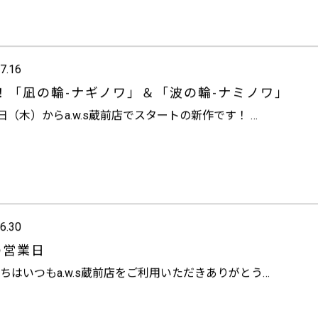
7.16
！「凪の輪-ナギノワ」＆「波の輪-ナミノワ」
6日（木）からa.w.s蔵前店でスタートの新作です！ …
6.30
の営業日
ちは
いつもa.w.s蔵前店をご利用いただきありがとう…