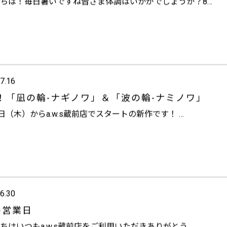
ちは！毎日暑いですね
皆さま体調はいかがでしょうか？8…
7.16
！「凪の輪-ナギノワ」＆「波の輪-ナミノワ」
6日（木）からa.w.s蔵前店でスタートの新作です！ …
6.30
の営業日