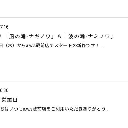
7.16
！「凪の輪-ナギノワ」＆「波の輪-ナミノワ」
6日（木）からa.w.s蔵前店でスタートの新作です！ …
6.30
の営業日
ちは
いつもa.w.s蔵前店をご利用いただきありがとう…