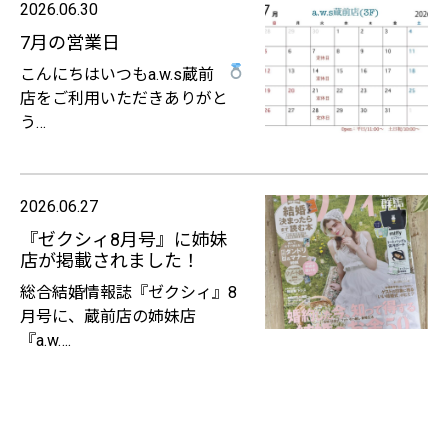
2026.06.30
7月の営業日
こんにちは
いつもa.w.s蔵前
店をご利用いただきありがと
う…
2026.06.27
『ゼクシィ8月号』に姉妹
店が掲載されました！
総合結婚情報誌『ゼクシィ』8
月号に、蔵前店の姉妹店
『a.w….