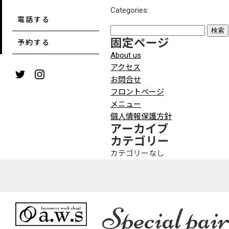
Categories:
電話する
検
固定ページ
索:
予約する
About us
アクセス
お問合せ
フロントページ
メニュー
個人情報保護方針
アーカイブ
カテゴリー
カテゴリーなし
Special pair