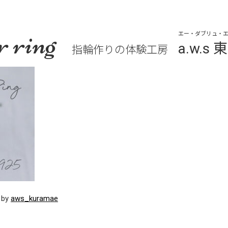
r ring
エー・ダブリュ・エ
a.w.
指輪作りの体験工房
, by
aws_kuramae