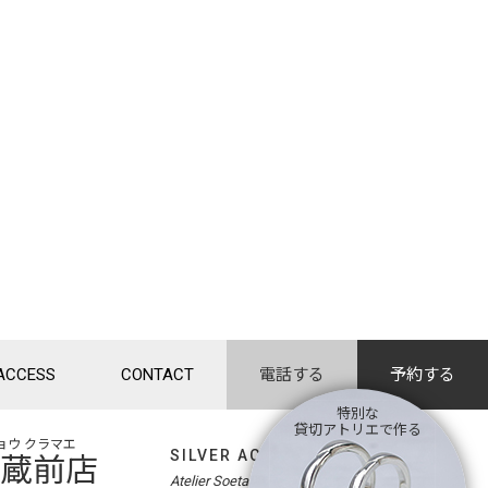
ACCESS
CONTACT
電話する
予約する
特別な
貸切アトリエで作る
ョウ クラマエ
SILVER ACCESSORY -workshop-
京・蔵前店
Atelier Soeta Inc. sice1996