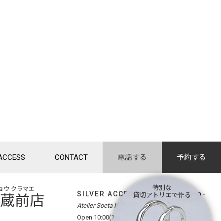
ACCESS
CONTACT
電話する
予約する
ョウ クラマエ
特別な
SILVER ACCESSORY -workshop-
京・蔵前店
貸切アトリエで作る
Atelier Soeta Inc. sice1996
Open 10:00(11:00) - 18:00 tel.
03-6802-7762