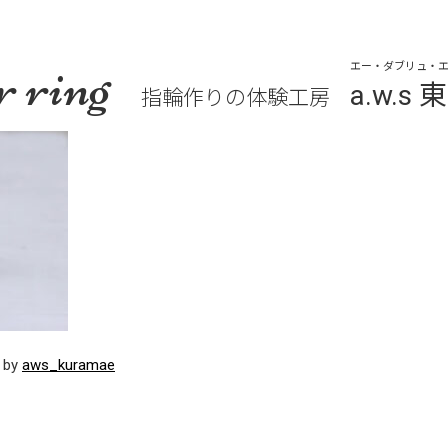
r ring
エー・ダブリュ・エ
a.w.
指輪作りの体験工房
, by
aws_kuramae